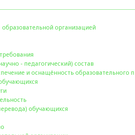
я образовательной организацией
 требования
научно - педагогический) состав
печение и оснащённость образовательного 
 обучающихся
уги
тельность
перевода) обучающихся
во