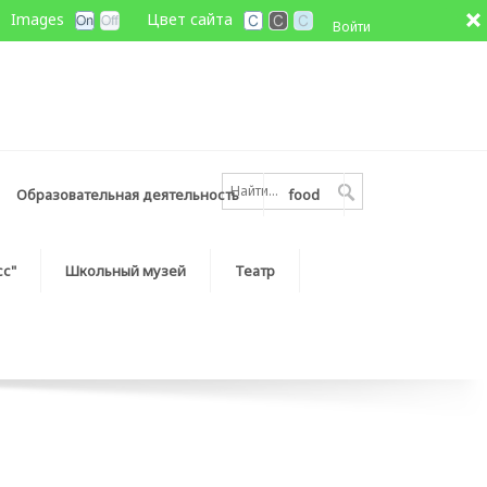
Images
Цвет сайта
Войти
Образовательная деятельность
food
сс"
Школьный музей
Театр